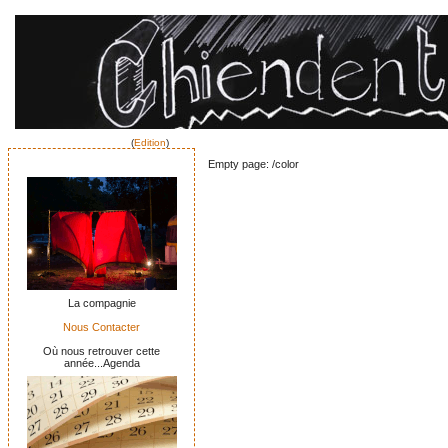
(
Edition
)
Empty page: /color
La compagnie
Nous Contacter
Où nous retrouver cette
année...Agenda