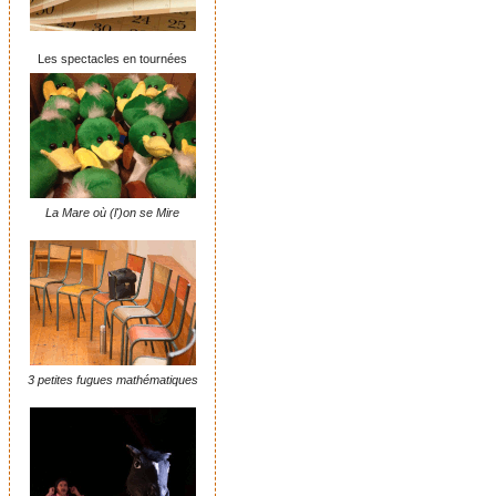
Les spectacles en tournées
La Mare où (l')on se Mire
3 petites fugues mathématiques